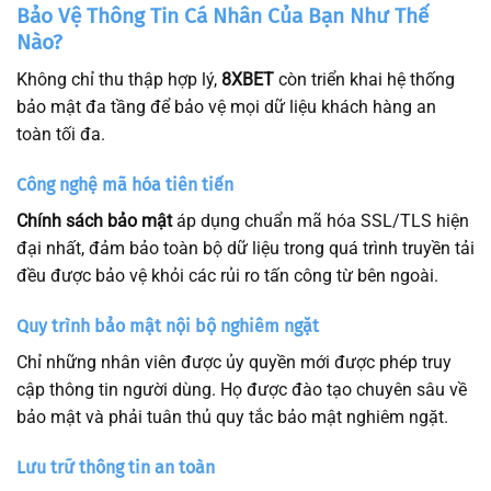
Bảo Vệ Thông Tin Cá Nhân Của Bạn Như Thế
Nào?
Không chỉ thu thập hợp lý,
8XBET
còn triển khai hệ thống
bảo mật đa tầng để bảo vệ mọi dữ liệu khách hàng an
toàn tối đa.
Công nghệ mã hóa tiên tiến
Chính sách bảo mật
áp dụng chuẩn mã hóa SSL/TLS hiện
đại nhất, đảm bảo toàn bộ dữ liệu trong quá trình truyền tải
đều được bảo vệ khỏi các rủi ro tấn công từ bên ngoài.
Quy trình bảo mật nội bộ nghiêm ngặt
Chỉ những nhân viên được ủy quyền mới được phép truy
cập thông tin người dùng. Họ được đào tạo chuyên sâu về
bảo mật và phải tuân thủ quy tắc bảo mật nghiêm ngặt.
Lưu trữ thông tin an toàn