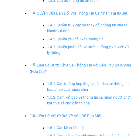
Lưu trữ thông tin an toàn
Quyền Của Bạn Đối Với Thông Tin Cá Nhân Tại 8XBet
Quyền truy cập và thay đổi thông tin của tài
khoản cá nhân
Quyền yêu cầu xóa thông tin
Quyền phản đối và không đồng ý với việc xử
lý thông tin
Liệu Có Được Chia Sẻ Thông Tin Với Bên Thứ Ba Không
(Nếu Có)?
Các trường hợp được phép chia sẻ thông tin
hợp pháp của người chơi
Cam kết bảo vệ thông tin cá nhân người chơi
khi chia sẻ cho bên thứ ba
Liên Hệ Với 8XBet Về Vấn Đề Bảo Mật
Các kênh liên hệ
Cam kết phản hồi nhanh chóng và giải quyết