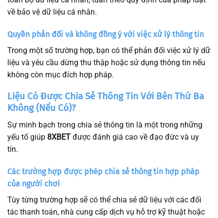
về bảo vệ dữ liệu cá nhân.
Quyền phản đối và không đồng ý với việc xử lý thông tin
Trong một số trường hợp, bạn có thể phản đối việc xử lý dữ
liệu và yêu cầu
dừng thu thập hoặc sử dụng thông tin nếu
không còn mục đích hợp pháp.
Liệu Có Được Chia Sẻ Thông Tin Với Bên Thứ Ba
Không (Nếu Có)?
Sự minh bạch trong chia sẻ thông tin là một trong những
yếu tố giúp
8XBET
được đánh giá cao về đạo đức và uy
tín.
Các trường hợp được phép chia sẻ thông tin hợp pháp
của người chơi
Tùy từng trường hợp sẽ
có thể chia sẻ dữ liệu với các đối
tác thanh toán, nhà cung cấp dịch vụ hỗ trợ kỹ thuật hoặc