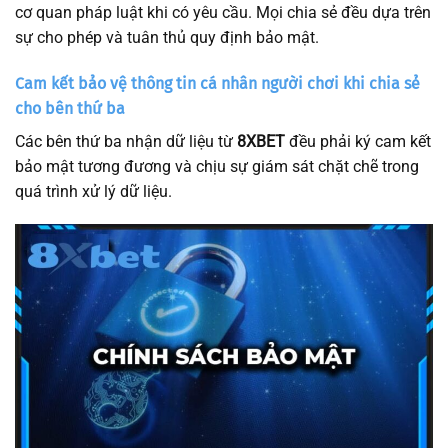
cơ quan pháp luật khi có yêu cầu. Mọi chia sẻ đều dựa trên
sự cho phép và tuân thủ quy định bảo mật.
Cam kết bảo vệ thông tin cá nhân người chơi khi chia sẻ
cho bên thứ ba
Các bên thứ ba nhận dữ liệu từ
8XBET
đều phải ký cam kết
bảo mật tương đương và chịu sự giám sát chặt chẽ trong
quá trình xử lý dữ liệu.