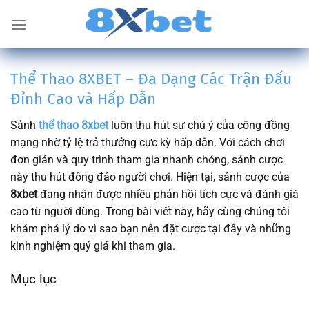
Bỏ
qua
nội
dung
Thể Thao 8XBET – Đa Dạng Các Trận Đấu
Đỉnh Cao và Hấp Dẫn
Sảnh
thể thao 8xbet
luôn thu hút sự chú ý của cộng đồng
mạng nhờ tỷ lệ trả thưởng cực kỳ hấp dẫn. Với cách chơi
đơn giản và quy trình tham gia nhanh chóng, sảnh cược
này thu hút đông đảo người chơi. Hiện tại, sảnh cược của
8xbet
đang nhận được nhiều phản hồi tích cực và đánh giá
cao từ người dùng. Trong bài viết này, hãy cùng chúng tôi
khám phá lý do vì sao bạn nên đặt cược tại đây và những
kinh nghiệm quý giá khi tham gia.
Mục lục