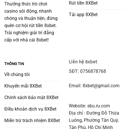
Rút tiền 8XBet
Thưởng thức trò chơi
casino sôi động, nhanh
Tải app 8XBet
chóng và thuận tiện, đừng
quên cơ hội rút tiền 8xbet.
Trải nghiệm giải trí đẳng
cấp với nhà cái 8xbet!
Liên hệ 8xbet
THÔNG TIN
SĐT: 0756878768
Về chúng tôi
Email:
8xbet@gmail.com
Khuyến mãi 8XBet
Chính sách bảo mật 8XBet
Website: sbu.ru.com
Điều khoản dịch vụ 8XBet
Địa chỉ : Đường Đỗ Thừa
Luông, Phường Tân Quý,
Miễn trừ trách nhiệm 8XBet
Tân Phú, Hồ Chí Minh