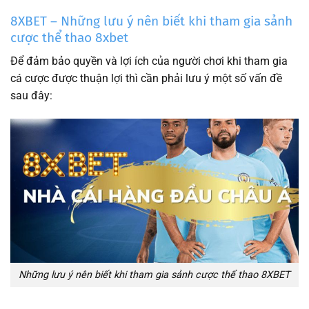
8XBET – Những lưu ý nên biết khi tham gia sảnh
cược thể thao 8xbet
Để đảm bảo quyền và lợi ích của người chơi khi tham gia
cá cược được thuận lợi thì cần phải lưu ý một số vấn đề
sau đây:
Những lưu ý nên biết khi tham gia sảnh cược thể thao 8XBET