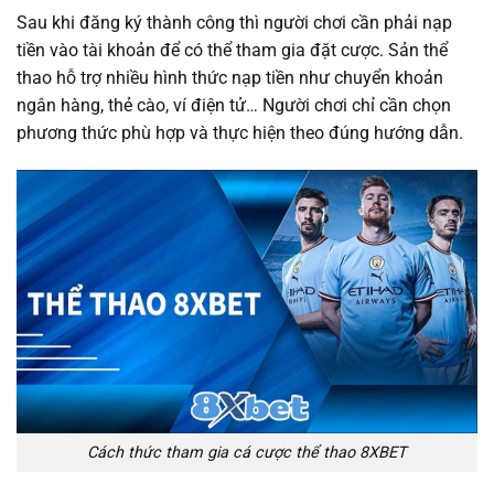
Sau khi đăng ký thành công thì người chơi cần phải nạp
tiền vào tài khoản để có thể tham gia đặt cược. Sản thể
thao hỗ trợ nhiều hình thức nạp tiền như chuyển khoản
ngân hàng, thẻ cào, ví điện tử… Người chơi chỉ cần chọn
phương thức phù hợp và thực hiện theo đúng hướng dẫn.
Cách thức tham gia cá cược thể thao 8XBET