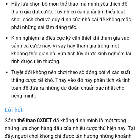
Hãy lựa chọn bộ môn thể thao mà mình yêu thích để
tham gia đặt cược. Tuy nhiên cần phải tìm hiểu luật
chơi, cách chơi và quy định của nhà cái để không mắc
phải những sai lầm đáng tiếc.
Kinh nghiệm là điều cực kỳ cần thiết khi tham gia vào
sảnh cá cược này. Vì vậy hãy tham gia trong một
khoảng thời gian dài vừa tích lũy được kinh nghiệm lại
rinh được tiền thưởng.
Tuyệt đối không nên chơi theo số đông bởi vì xác suất
thắng cược rất khó. Thay vào đó hãy phân tích và tính
toán để đưa ra những dự đoán chuẩn xác nhất cho
riêng mình.
Lời kết
Sảnh
thể thao 8XBET
đã khẳng định mình là một trong
những lựa chọn hàng đầu của nhiều cược thủ hiện nay. Tại
đây, người chơi không chỉ được tận hưởng những khoảnh