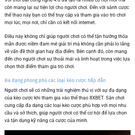
còn mang lại sự tiện lợi cho người chơi. Đến với sảnh cược
thể thao này bạn có thể truy cập và tham gia vào trò chơi
mọi lúc, mọi nơi, chỉ cần có kết nối internet.
Điều này không chỉ giúp người chơi có thể tận hưởng thỏa
mãn được niềm đam mê giải trí mà không cần phải lo lắng
về vấn đề thời gian hay địa điểm. Bên cạnh đó, còn mang
đến cho người chơi sự thoải mái và linh hoạt trong việc lựa
chọn thời điểm tham gia trò chơi.
Đa dạng phong phú các loại kèo cược hấp dẫn
Người chơi sẽ có những trải nghiệm thú vị với sự đa dạng
của kèo cược khi tham gia vào thể thao 8XBET. Sân chơi
cung cấp đa dạng các loại kèo cược phù hợp với mọi nhu
cầu và sở thích, giúp người chơi có thể cơ hội để lựa chọn
và tận dụng kỹ năng cá cược của mình.