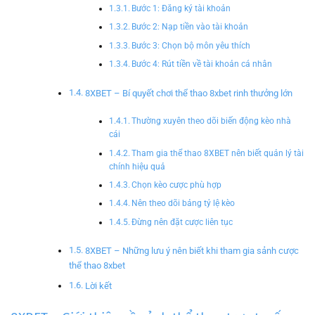
Bước 1: Đăng ký tài khoản
Bước 2: Nạp tiền vào tài khoản
Bước 3: Chọn bộ môn yêu thích
Bước 4: Rút tiền về tài khoản cá nhân
8XBET – Bí quyết chơi thể thao 8xbet rinh thưởng lớn
Thường xuyên theo dõi biến động kèo nhà
cái
Tham gia thể thao 8XBET nên biết quản lý tài
chính hiệu quả
Chọn kèo cược phù hợp
Nên theo dõi bảng tỷ lệ kèo
Đừng nên đặt cược liên tục
8XBET – Những lưu ý nên biết khi tham gia sảnh cược
thể thao 8xbet
Lời kết