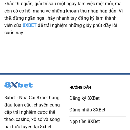
khắc thư giãn, giải trí sau một ngày làm việc mệt mỏi, mà
còn có cơ hội mang về những khoản thu nhập hấp dẫn. Vì
thế, đừng ngần ngại, hãy nhanh tay đăng ký làm thành
viên của
8XBET
để trải nghiệm những giây phút đầy lôi
cuốn này.
HƯỚNG DẪN
8xbet - Nhà Cái 8xbet hàng
Đăng ký 8XBet
đầu toàn cầu, chuyên cung
Đăng nhập 8XBet
cấp trải nghiệm cược thể
thao, casino, xổ số và sòng
Nạp tiền 8XBet
bài trực tuyến tại 8xbet.