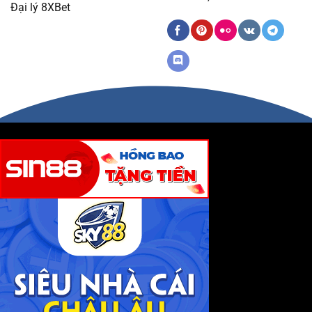
Đại lý 8XBet