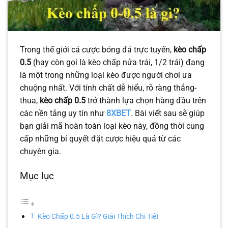
Trong thế giới cá cược bóng đá trực tuyến,
kèo chấp
0.5
(hay còn gọi là kèo chấp nửa trái, 1/2 trái) đang
là một trong những loại kèo được người chơi ưa
chuộng nhất. Với tính chất dễ hiểu, rõ ràng thắng-
thua,
kèo chấp 0.5
trở thành lựa chọn hàng đầu trên
các nền tảng uy tín như
8XBET
. Bài viết sau sẽ giúp
bạn giải mã hoàn toàn loại kèo này, đồng thời cung
cấp những bí quyết đặt cược hiệu quả từ các
chuyên gia
.
Mục lục
Kèo Chấp 0.5 Là Gì? Giải Thích Chi Tiết