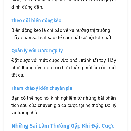
định đúng đắn.
Theo dõi biến động kèo
Biến động kèo là chỉ báo về xu hướng thị trường.
Hãy quan sát sát sao để nắm bắt cơ hội tốt nhất.
Quản lý vốn cược hợp lý
Đặt cược với mức cược vừa phải, tránh tất tay. Hãy
nhớ: thắng đều đặn còn hơn thắng một lần rồi mất
tất cả.
Tham khảo ý kiến chuyên gia
Bạn có thể học hỏi kinh nghiệm từ những bài phân
tích sâu của chuyên gia cá cược tại hệ thống
Đại lý
và trang chủ
.
Những Sai Lầm Thường Gặp Khi Đặt Cược