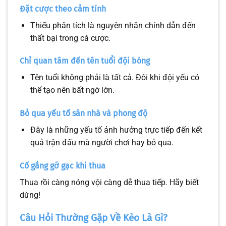
Đặt cược theo cảm tính
Thiếu phân tích là nguyên nhân chính dẫn đến
thất bại trong cá cược.
Chỉ quan tâm đến tên tuổi đội bóng
Tên tuổi không phải là tất cả. Đôi khi đội yếu có
thể tạo nên bất ngờ lớn.
Bỏ qua yếu tố sân nhà và phong độ
Đây là những yếu tố ảnh hưởng trực tiếp đến kết
quả trận đấu mà người chơi hay bỏ qua.
Cố gắng gỡ gạc khi thua
Thua rồi càng nóng vội càng dễ thua tiếp. Hãy biết
dừng!
Câu Hỏi Thường Gặp Về Kèo Là Gì?