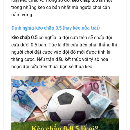
loại kèo châu Á. Trong số đó,
kèo chấp 0.5
là một
trong những kèo cơ bản nhất mà người chơi cần
nắm vững.
Định nghĩa kèo chấp 0.5 (hay kèo nửa trái)
kèo chấp 0.5
có nghĩa là đội cửa trên sẽ chấp đội
cửa dưới 0.5 bàn. Tức là đội cửa trên phải thắng thì
người chơi đặt cược vào đội đó mới được tính là
thắng cược. Nếu trận đấu kết thúc với tỷ số hòa
hoặc đội cửa trên thua, bạn sẽ thua kèo.