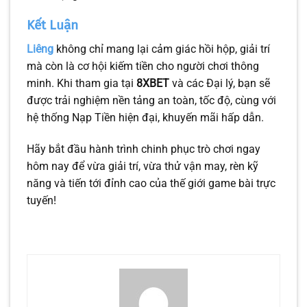
Kết Luận
Liêng
không chỉ mang lại cảm giác hồi hộp, giải trí
mà còn là cơ hội kiếm tiền cho người chơi thông
minh. Khi tham gia tại
8XBET
và các
Đại lý
, bạn sẽ
được trải nghiệm nền tảng an toàn, tốc độ, cùng với
hệ thống
Nạp Tiền
hiện đại, khuyến mãi hấp dẫn.
Hãy bắt đầu hành trình chinh phục
trò chơi
ngay
hôm nay
để vừa giải trí, vừa thử vận may, rèn kỹ
năng và tiến tới đỉnh cao của thế giới game bài trực
tuyến!