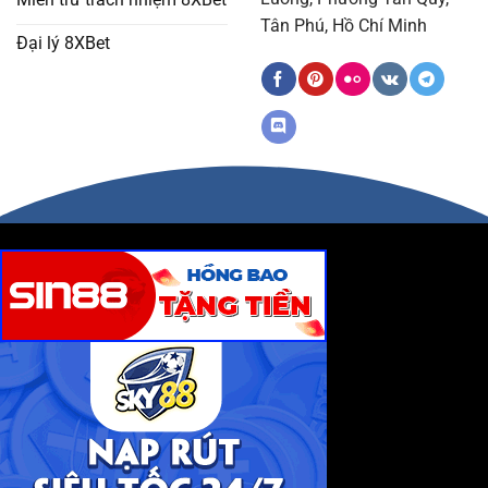
Tân Phú, Hồ Chí Minh
Đại lý 8XBet