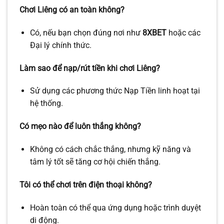
Chơi Liêng có an toàn không?
Có, nếu bạn chọn đúng nơi như
8XBET
hoặc các
Đại lý
chính thức.
Làm sao để nạp/rút tiền khi chơi Liêng?
Sử dụng các phương thức
Nạp Tiền
linh hoạt tại
hệ thống
.
Có mẹo nào để luôn thắng không?
Không có cách chắc thắng, nhưng kỹ năng và
tâm lý tốt sẽ tăng cơ hội chiến thắng.
Tôi có thể chơi trên điện thoại không?
Hoàn toàn có thể qua ứng dụng hoặc trình duyệt
di động
.