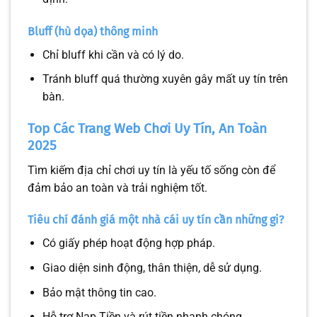
Bluff (hù dọa) thông minh
Chỉ bluff khi cần và có lý do.
Tránh bluff quá thường xuyên gây mất uy tín trên
bàn.
Top Các Trang Web Chơi Uy Tín, An Toàn
2025
Tìm kiếm địa chỉ chơi
uy tín là yếu tố sống còn để
đảm bảo an toàn và trải nghiệm tốt.
Tiêu chí đánh giá một nhà cái uy tín cần những gi?
Có giấy phép hoạt động hợp pháp.
Giao diện sinh động, thân thiện, dễ sử dụng.
Bảo mật thông tin cao.
Hỗ trợ
Nạp Tiền
và rút tiền nhanh chóng